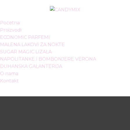
Početna
Proizvodi
ECONOMIC PARFEMI
MALENA LAKOVI ZA NOKTE
SUGAR MAGIC LIZALA
NAPOLITANKE I BOMBONJERE VERONA
DUHANSKA GALANTERIJA
O nama
Kontakt