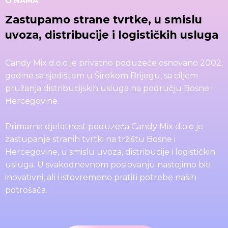
O NAMA
Zastupamo strane tvrtke, u smislu
uvoza, distribucije i logističkih usluga
Candy Mix d.o.o je privatno poduzeće osnovano 2002.
godine sa sjedištem u Širokom Brijegu, sa ciljem
pružanja distribucijskih usluga na području Bosne i
Hercegovine.
Primarna djelatnost poduzeća Candy Mix d.o.o je
zastupanje stranih tvrtki na tržištu Bosne i
Hercegovine, u smislu uvoza, distribucije i logističkih
usluga. U svakodnevnom poslovanju nastojimo biti
inovativni, ali i istovremeno pratiti potrebe naših
potrošača.