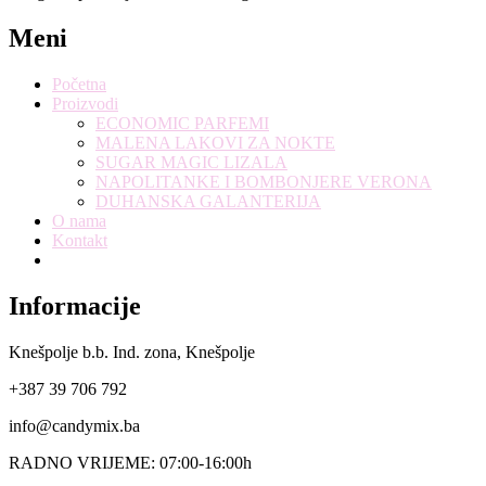
Meni
Početna
Proizvodi
ECONOMIC PARFEMI
MALENA LAKOVI ZA NOKTE
SUGAR MAGIC LIZALA
NAPOLITANKE I BOMBONJERE VERONA
DUHANSKA GALANTERIJA
O nama
Kontakt
Informacije
Knešpolje b.b. Ind. zona, Knešpolje
+387 39 706 792
info@candymix.ba
RADNO VRIJEME: 07:00-16:00h